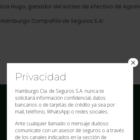
ntos Hugo, ganador del sorteo de efectivo de Agost
n Hamburgo Compañía de Seguros S.A!
×
Privacidad
Hamburgo Cía. de Seguros S.A. nunca te
solicitará información confidencial, datos
bancarios o de tarjetas de crédito ya sea por
mail, teléfono, WhatsApp o redes sociales.
Institucional
Ante cualquier llamado o mensaje dudoso
La empresa
comunicate con un asesor de seguros o a través
Agencias
de los canales indicados en la sección de