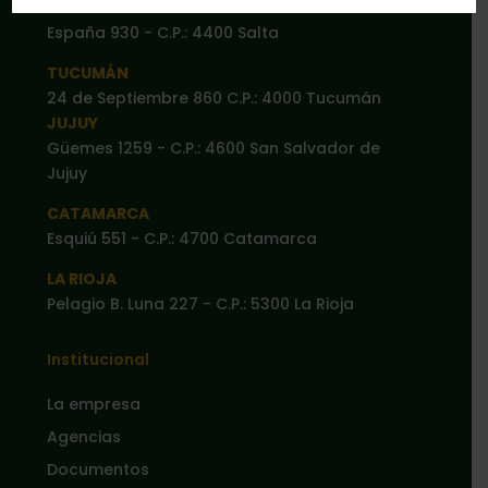
SALTA
España 930 - C.P.: 4400 Salta
TUCUMÁN
24 de Septiembre 860 C.P.: 4000 Tucumán
JUJUY
Güemes 1259 - C.P.: 4600 San Salvador de
Jujuy
CATAMARCA
Esquiú 551 - C.P.: 4700 Catamarca
LA RIOJA
Pelagio B. Luna 227 - C.P.: 5300 La Rioja
Institucional
La empresa
Agencias
Documentos