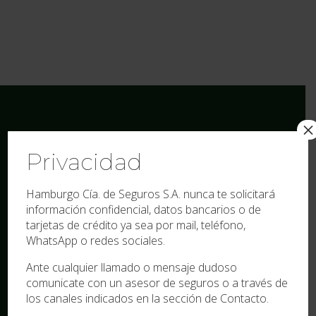
×
Privacidad
Hamburgo Cía. de Seguros S.A. nunca te solicitará
información confidencial, datos bancarios o de
Sitio Web diseñado y desarrollado por el
tarjetas de crédito ya sea por mail, teléfono,
Departamento de Sistemas de Hamburgo Cía.
WhatsApp o redes sociales.
de Seguros S.A.
Ante cualquier llamado o mensaje dudoso
Santiago del Estero. Argentina. 2026
comunicate con un asesor de seguros o a través de
los canales indicados en la sección de Contacto.