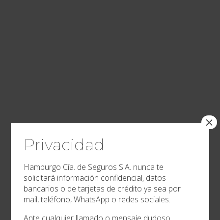
×
Privacidad
Hamburgo Cía. de Seguros S.A. nunca te
solicitará información confidencial, datos
bancarios o de tarjetas de crédito ya sea por
mail, teléfono, WhatsApp o redes sociales.
Ante cualquier llamado o mensaje dudoso