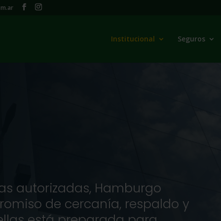
m.ar
Institucional
Seguros
ias autorizadas, Hamburgo
omiso de cercanía, respaldo y
ellas está preparada para