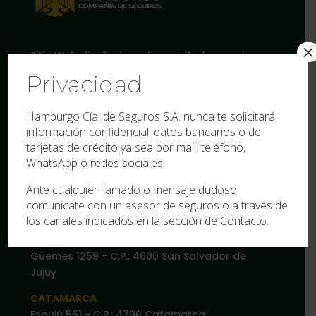
×
Sitio Web diseñado y desarrollado por el
Departamento de Sistemas de Hamburgo Cía.
Privacidad
de Seguros S.A.
Hamburgo Cía. de Seguros S.A. nunca te solicitará
Santiago del Estero. Argentina. 2026
información confidencial, datos bancarios o de
tarjetas de crédito ya sea por mail, teléfono,
WhatsApp o redes sociales.
SALTA
España 930 - C.P.: 4400 Salta
Ante cualquier llamado o mensaje dudoso
comunicate con un asesor de seguros o a través de
TUCUMÁN
los canales indicados en la sección de Contacto.
24 de Septiembre 860 C.P.: 4000 Tucumán
JUJUY
Güemes 1259 - C.P.: 4600 San Salvador de
Jujuy
CATAMARCA
Esquiú 551 - C.P.: 4700 Catamarca