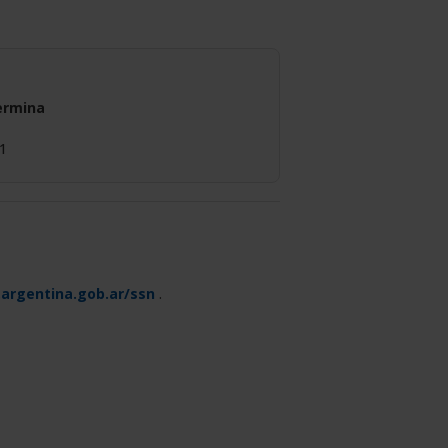
ermina
1
argentina.gob.ar/ssn
.