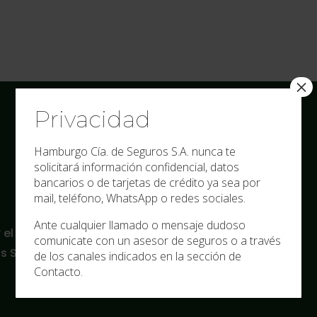
×
Privacidad
Institucional
Hamburgo Cía. de Seguros S.A. nunca te
solicitará información confidencial, datos
La empresa
bancarios o de tarjetas de crédito ya sea por
mail, teléfono, WhatsApp o redes sociales.
Agencias
Documentos
Ante cualquier llamado o mensaje dudoso
r el Departamento de
comunicate con un asesor de seguros o a través
Actualidad
 S.A.
de los canales indicados en la sección de
Autogestión
Contacto.
Aplicación Móvil