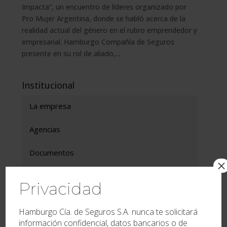
Impacta”, un encuentro de líderes organizado por
Pro Mujer Argentina, donde se habló acerca de la
realidad actual del género en el rubro emprendedor y
empresarial. Hamburgo Compañía de Seguros
presente en su rol de aliado,...
Institucional
La empresa
Agencias
Documentos
×
Actualidad
Privacidad
Autogestión
Hamburgo Cía. de Seguros S.A. nunca te solicitará
información confidencial, datos bancarios o de
Aplicación Móvil