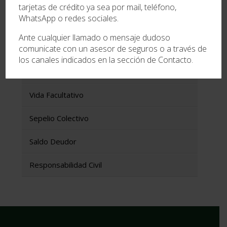
tarjetas de crédito ya sea por mail, teléfono,
WhatsApp o redes sociales.
Seguros
Ante cualquier llamado o mensaje dudoso
comunicate con un asesor de seguros o a través de
Automotor
los canales indicados en la sección de Contacto.
Accidentes Personales
Vida Facultativo
Sepelio Colectivo
Saldo Deudor
Responsabilidad Civil