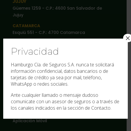
JUJUY
Güemes 1259 - C.P.: 4600 San Salvador de
Jujuy
CATAMARCA
Esquiú 551 - C.P.: 4700 Catamarca
×
LA RIOJA
Privacidad
Pelagio B. Luna 227 - C.P.: 5300 La Rioja
Hamburgo Cía. de Seguros S.A. nunca te solicitará
Institucional
información confidencial, datos bancarios o de
La empresa
tarjetas de crédito ya sea por mail, teléfono,
WhatsApp o redes sociales.
Agencias
Documentos
Ante cualquier llamado o mensaje dudoso
comunicate con un asesor de seguros o a través de
Actualidad
los canales indicados en la sección de Contacto.
Autogestión
Aplicación Móvil