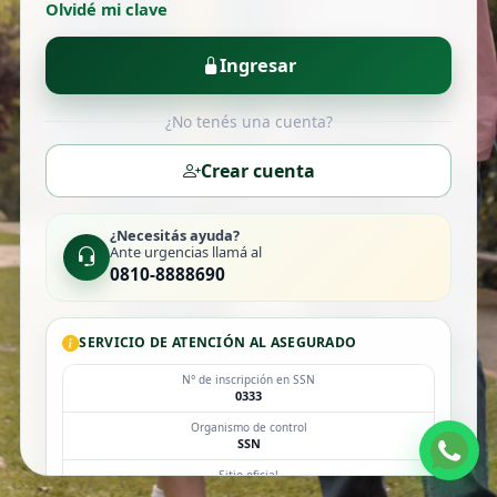
Olvidé mi clave
Ingresar
¿No tenés una cuenta?
Crear cuenta
¿Necesitás ayuda?
Ante urgencias llamá al
0810-8888690
SERVICIO DE ATENCIÓN AL ASEGURADO
N° de inscripción en SSN
0333
Organismo de control
SSN
Sitio oficial
argentina.gob.ar/ssn